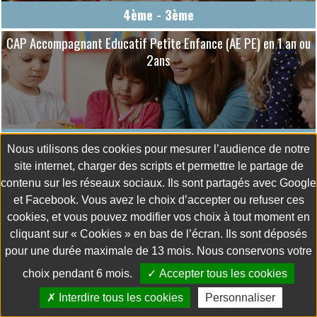
4ème - 3ème
CAP Accompagnant Educatif Petite Enfance (AE PE) en 1 an ou
2ans
Petite Enfance
Nous utilisons des cookies pour mesurer l’audience de notre
site internet, charger des scripts et permettre le partage de
BAC PRO Services Aux Personnes et Animation dans les
contenu sur les réseaux sociaux. Ils sont partagés avec Google
Territoires (S.A.P.A.T)
et Facebook. Vous avez le choix d’accepter ou refuser ces
cookies, et vous pouvez modifier vos choix à tout moment en
cliquant sur « Cookies » en bas de l’écran. Ils sont déposés
pour une durée maximale de 13 mois. Nous conservons votre
Services aux Personnes
choix pendant 6 mois.
Accepter tous les cookies
BTS Économie Sociale Familiale (ESF)
Interdire tous les cookies
Personnaliser